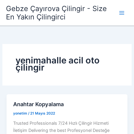
İçeriğe
Gebze Çayırova Çilingir - Size
atla
En Yakın Çilingirci
yenimahalle acil oto
çilingir
Anahtar Kopyalama
yonetim
/
21 Mayıs 2022
Trusted Professionals 7/24 Hızlı Çilingir Hizmeti
İletişim Delivering the best Profesyonel Desteğe